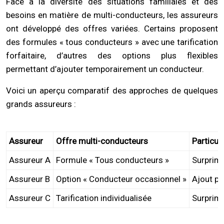
Face à la diversité des situations familiales et des
besoins en matière de multi-conducteurs, les assureurs
ont développé des offres variées. Certains proposent
des formules « tous conducteurs » avec une tarification
forfaitaire, d’autres des options plus flexibles
permettant d’ajouter temporairement un conducteur.
Voici un aperçu comparatif des approches de quelques
grands assureurs :
Assureur
Offre multi-conducteurs
Particul
Assureur A
Formule « Tous conducteurs »
Surprime
Assureur B
Option « Conducteur occasionnel »
Ajout po
Assureur C
Tarification individualisée
Surprime